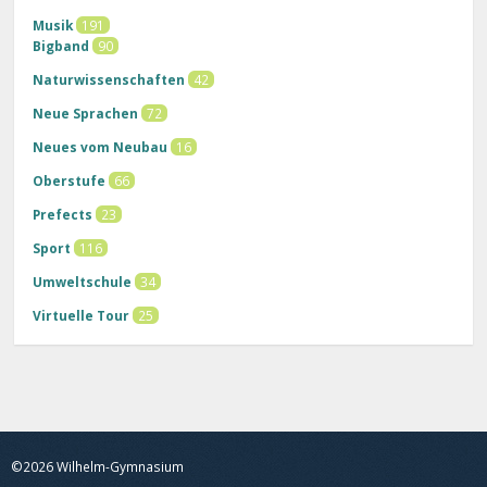
Musik
191
Bigband
90
Naturwissenschaften
42
Neue Sprachen
72
Neues vom Neubau
16
Oberstufe
66
Prefects
23
Sport
116
Umweltschule
34
Virtuelle Tour
25