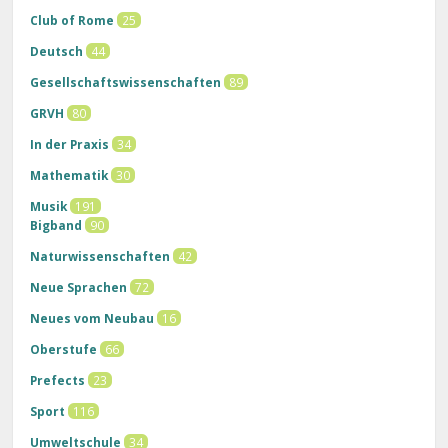
Club of Rome
25
Deutsch
44
Gesellschaftswissenschaften
89
GRVH
80
In der Praxis
34
Mathematik
30
Musik
191
Bigband
90
Naturwissenschaften
42
Neue Sprachen
72
Neues vom Neubau
16
Oberstufe
66
Prefects
23
Sport
116
Umweltschule
34