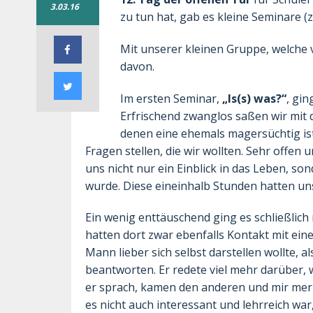
3.03.16
zu tun hat, gab es kleine Seminare (
Mit unserer kleinen Gruppe, welche 
davon.
Im ersten Seminar,
„Is(s) was?“
, gi
Erfrischend zwanglos saßen wir mit
denen eine ehemals magersüchtig ist,
Fragen stellen, die wir wollten. Sehr offen
uns nicht nur ein Einblick in das Leben, s
wurde. Diese eineinhalb Stunden hatten un
Ein wenig enttäuschend ging es schließlich
hatten dort zwar ebenfalls Kontakt mit ein
Mann lieber sich selbst darstellen wollte, 
beantworten. Er redete viel mehr darüber, w
er sprach, kamen den anderen und mir merk
es nicht auch interessant und lehrreich war