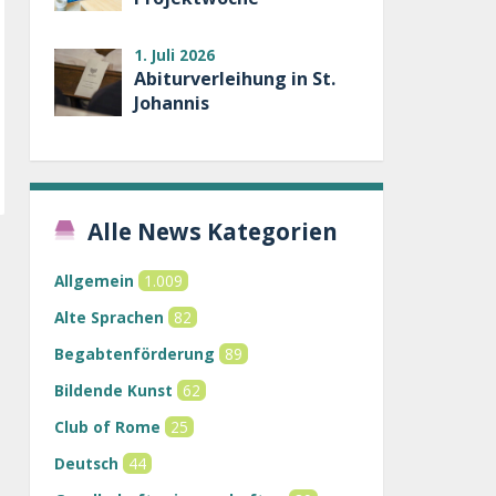
1. Juli 2026
Abiturverleihung in St.
Johannis
Alle News Kategorien
Allgemein
1.009
Alte Sprachen
82
Begabtenförderung
89
Bildende Kunst
62
Club of Rome
25
Deutsch
44