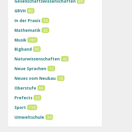
Gesellschaftswissenschaften
89
GRVH
80
In der Praxis
34
Mathematik
30
Musik
191
Bigband
90
Naturwissenschaften
42
Neue Sprachen
72
Neues vom Neubau
16
Oberstufe
66
Prefects
23
Sport
116
Umweltschule
34