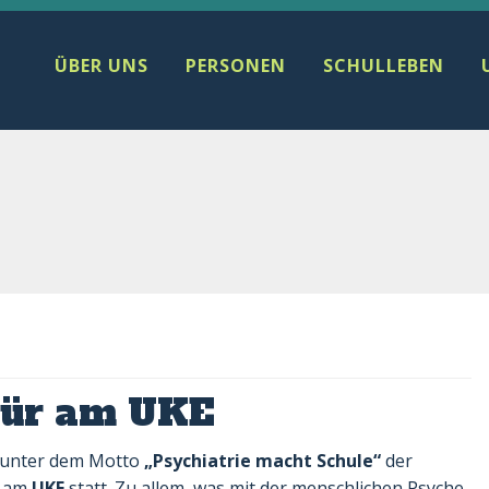
ÜBER UNS
PERSONEN
SCHULLEBEN
Tür am UKE
d unter dem Motto
„Psychiatrie macht Schule“
der
r am
UKE
statt. Zu allem, was mit der menschlichen Psyche