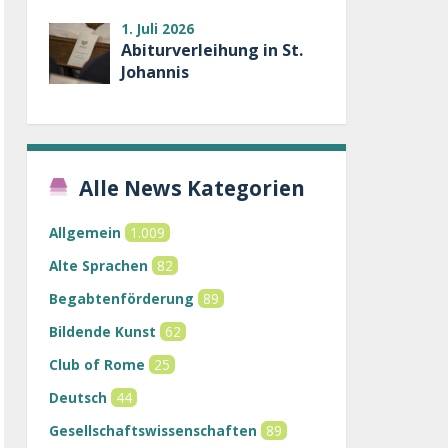
1. Juli 2026
Abiturverleihung in St.
Johannis
Alle News Kategorien
Allgemein
1.009
Alte Sprachen
82
Begabtenförderung
89
Bildende Kunst
62
Club of Rome
25
Deutsch
44
Gesellschaftswissenschaften
89