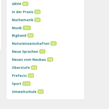
GRVH
80
In der Praxis
34
Mathematik
30
Musik
191
Bigband
90
Naturwissenschaften
42
Neue Sprachen
72
Neues vom Neubau
16
Oberstufe
66
Prefects
23
Sport
116
Umweltschule
34