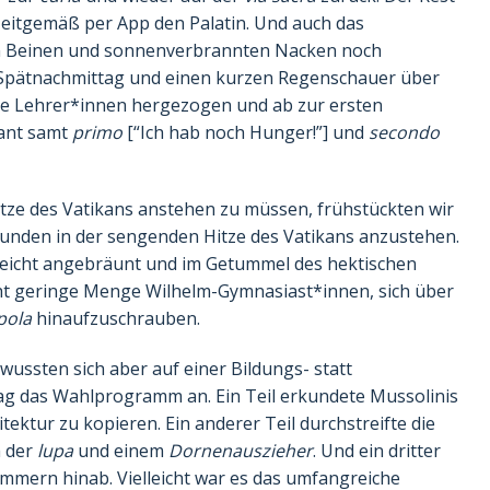
eitgemäß per App den Palatin. Und auch das
 Beinen und sonnenverbrannten Nacken noch
 Spätnachmittag und einen kurzen Regenschauer über
ete Lehrer*innen hergezogen und ab zur ersten
ant samt
primo
[“Ich hab noch Hunger!”] und
secondo
tze des Vatikans anstehen zu müssen, frühstückten wir
unden in der sengenden Hitze des Vatikans anzustehen.
leicht angebräunt und im Getummel des hektischen
cht geringe Menge Wilhelm-Gymnasiast*innen, sich über
pola
hinaufzuschrauben.
ussten sich aber auf einer Bildungs- statt
ag das Wahlprogramm an. Ein Teil erkundete Mussolinis
itektur zu kopieren. Ein anderer Teil durchstreifte die
h der
lupa
und einem
Dornenauszieher
. Und ein dritter
kammern hinab. Vielleicht war es das umfangreiche