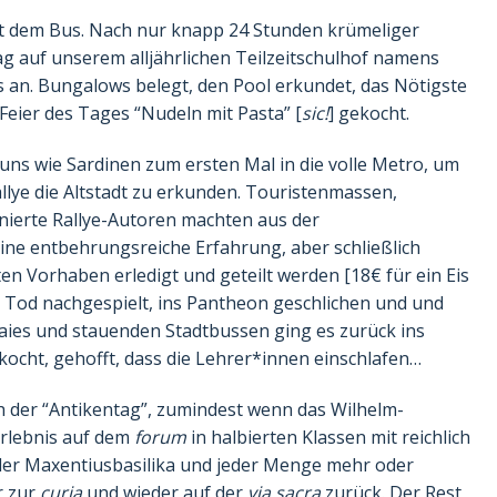
t dem Bus. Nach nur knapp 24 Stunden krümeliger
 auf unserem alljährlichen Teilzeitschulhof namens
an. Bungalows belegt, den Pool erkundet, das Nötigste
eier des Tages “Nudeln mit Pasta” [
sic!
] gekocht.
ns wie Sardinen zum ersten Mal in die volle Metro, um
llye die Altstadt zu erkunden. Touristenmassen,
ierte Rallye-Autoren machten aus der
ne entbehrungsreiche Erfahrung, aber schließlich
n Vorhaben erledigt und geteilt werden [18€ für ein Eis
 Tod nachgespielt, ins Pantheon geschlichen und und
aies und stauenden Stadtbussen ging es zurück ins
kocht, gehofft, dass die Lehrer*innen einschlafen…
ch der “Antikentag”, zumindest wenn das Wilhelm-
rlebnis auf dem
forum
in halbierten Klassen mit reichlich
der Maxentiusbasilika und jeder Menge mehr oder
r zur
curia
und wieder auf der
via sacra
zurück. Der Rest