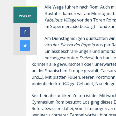
Alle Wege führen nach Rom. Auch mi
Busfahrt kamen wir am Montagmittag
27.05.26
Fabulous Village
vor den Toren Roms 
im Supermercado besorgt – und zur F
Am Dienstagmorgen quetschten wir u
von der
Piazza del Popolo
aus per Ra
Einlassbeschränkungen und ambition
herbeigesehnten
Freizeit
durchaus ei
konnten alle gewünschten oder unerwartete
an der Spanischen Treppe gezahlt, Caesars
und…]. Mit platten Füßen, leeren Portmonn
pinienbedeckte
Village
. Gebadet, Nudeln ge
Seit beinahe antiken Zeiten ist der Mittwo
Gymnasium Rom besucht. Los ging dieses E
Referatswissen dabei, vom Titusbogen an 
weniger sichtbarer Tempel vorbei, hinunte