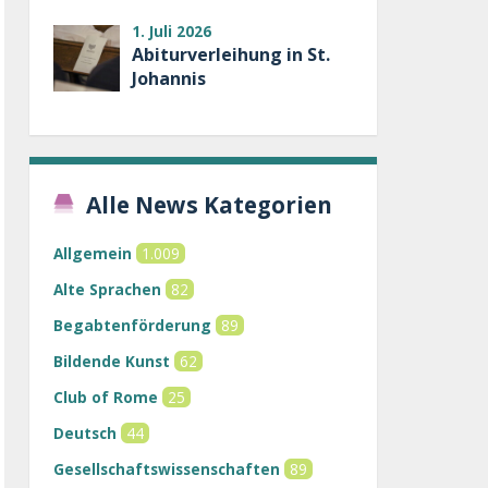
1. Juli 2026
Abiturverleihung in St.
Johannis
Alle News Kategorien
Allgemein
1.009
Alte Sprachen
82
Begabtenförderung
89
Bildende Kunst
62
Club of Rome
25
Deutsch
44
Gesellschaftswissenschaften
89