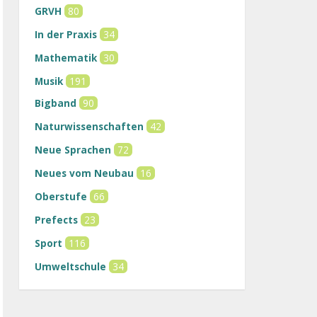
GRVH
80
In der Praxis
34
Mathematik
30
Musik
191
Bigband
90
Naturwissenschaften
42
Neue Sprachen
72
Neues vom Neubau
16
Oberstufe
66
Prefects
23
Sport
116
Umweltschule
34