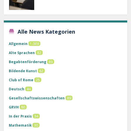
Alle News Kategorien
Allgemein
1.009
Alte Sprachen
82
Begabtenförderung
89
Bildende Kunst
62
Club of Rome
25
Deutsch
44
Gesellschaftswissenschaften
89
GRVH
80
In der Praxis
34
Mathematik
30