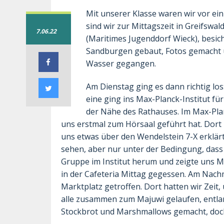
Mit unserer Klasse waren wir vor ei
sind wir zur Mittagszeit in Greifs
7.06.22
(Maritimes Jugenddorf Wieck), besic
Sandburgen gebaut, Fotos gemacht u
Wasser gegangen.
Am Dienstag ging es dann richtig los
eine ging ins Max-Planck-Institut fü
der Nähe des Rathauses. Im Max-Pla
uns erstmal zum Hörsaal geführt hat. Dort
uns etwas über den Wendelstein 7-X erklär
sehen, aber nur unter der Bedingung, dass 
Gruppe im Institut herum und zeigte uns 
in der Cafeteria Mittag gegessen. Am Nach
Marktplatz getroffen. Dort hatten wir Zeit,
alle zusammen zum Majuwi gelaufen, entla
Stockbrot und Marshmallows gemacht, doch