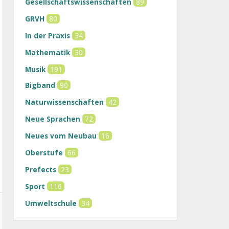
Gesellschaftswissenschaften
89
GRVH
80
In der Praxis
34
Mathematik
30
Musik
191
Bigband
90
Naturwissenschaften
42
Neue Sprachen
72
Neues vom Neubau
16
Oberstufe
66
Prefects
23
Sport
116
Umweltschule
34