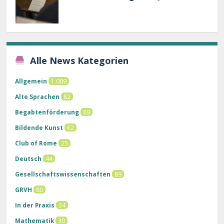
Alle News Kategorien
Allgemein
1.009
Alte Sprachen
82
Begabtenförderung
89
Bildende Kunst
62
Club of Rome
25
Deutsch
44
Gesellschaftswissenschaften
89
GRVH
80
In der Praxis
34
Mathematik
30