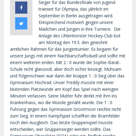
Sieger für das Bundesfinale von Jugend
trainiert für Olympia, das jährlich im
September in Berlin ausgetragen wird.
Entsprechend motiviert gingen unsere
Mädchen und Jungen in ihre Turniere. Die
Anlage des Uhlenhorster Hockey-Club bot
am Montag den 19.5. den gewohnt
amtlichen Rahmen für das Jungenturnier. Es begann für
unsere Jungs mit einem Nachbarschaftsduell und sollte mit
einem weiteren enden. Mit 2 : 0 wurde die Sophie-Barat-
Schule nicht glanzvoll, aber doch sicher besiegt. Mühsam
und folgenschwer war dann der knappe 1 : 0 Sieg über das
Gymnasium Hochrad. Unser Freddy musste mit einer
blutenden Platzwunde am Kopf das Spiel nach wenigen
Minuten verlassen. Seine Mutter fuhr direkt mit ihm ins
Krankenhaus, wo die Wunde genäht wurde. Die 1 : 0
Führung gegen das Gymnasium Grootmoor reichte nicht
zum Sieg. In einem Kampfspiel schafften die Bramfelder
noch den Ausgleich. Das letzte Gruppenspiel musste
entscheiden, wer Gruppensieger werden sollte. Das
Gymnasium Oberalster (GOA) oder wir. Endlich spielte