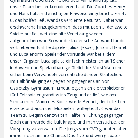
unser Team besser kombinierend auf. Die Coaches Henry
und Hans hatten die richtigen Hinweise eingebracht. Ein 4 :
0, das hoffen ließ, war das verdiente Resultat. Dabei war
erschwerend hinzugekommen, dass mit Leon S. der zweite
Spieler ausfiel, weil eine alte Verletzung wieder
aufgebrochen war. So war der läuferische Aufwand für die
verbliebenen fünf Feldspieler Julius, Jesper, Johann, Bennet
und Luca enorm. Spieler der Vorrunde war bei alldem
unser Jüngster. Luca spielte einfach meisterlich auf! Sicher
in Abwehr und Spielaufbau, gefährlich bei Vorstößen und
sicher beim Verwandeln von entscheidenden Strafecken.
Im Halbfinale ging es gegen Angstgegner Carl-von
Ossietzky-Gymnasium. Erneut legten sich die verbliebenen
fünf Feldspieler grandios ins Zeug und es lief, wie am
Schnürchen. Mann des Spiels wurde Bennet, der tolle Tore
erzielte und auch den Mitspielern auflegte. 3 : 0 war das
Team zu Beginn der zweiten Hälfte in Führung gegangen.
Doch dann wurde die Luft knapp, und man versuchte, den
Vorsprung zu verwalten. Die Jungs vom CVO glaubten aber
immer noch an ihre Chance. Das 1 : 3 und wenig später