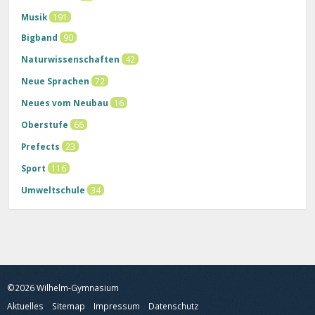
Musik
191
Bigband
90
Naturwissenschaften
42
Neue Sprachen
72
Neues vom Neubau
16
Oberstufe
66
Prefects
23
Sport
116
Umweltschule
34