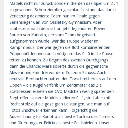
Mädels nicht nur zurück sondern drehten das Spiel um 2 : 1
zu gewinnen. Schon ziemlich geschlaucht stand das durch
Verletzung dezimierte Team nun im Finale gegen
Seriensieger Carl-von Ossietzky-Gymnasium. Aber
spätestens nach dem schon jetzt legendären Power-
Spruch von Karlotta, der vom Team begeistert
aufgenommen wurde, war die Truppe wieder im
Kampfmodus. Der war gegen die flott kombinierenden
Poppenbüttlerinnen auch nötig um das 0 : 0 in die Pause
retten zu können. Zu Beginn des zweiten Durchgangs
dann die Chance: Mara solierte durch die gegnerische
Abwehr und kam frei vor dem Tor zum Schuss. Auch
neutrale Beobachter hatten den Torschrei bereits auf den
Lippen – die Kugel verfehlt um Zentimeter das Ziel.
Stattdessen erzielen die CVO Mädchen wenig später den
Siegtreffer. Unsere Mädels verlieren 0 : 1, sind aber mit
Recht stolz auf die gezeigten Leistungen, wie man auf
Fotos unschwer erkennen kann. Folgerichtig die
Auszeichnung für Karlotta als beste Torfrau des Turniers
und für Youngster Felicia als beste Feldspielerin. Unser