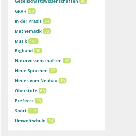
Gesellschaftswissenschaften
89
GRVH
80
In der Praxis
34
Mathematik
30
Musik
191
Bigband
90
Naturwissenschaften
42
Neue Sprachen
72
Neues vom Neubau
16
Oberstufe
66
Prefects
23
Sport
116
Umweltschule
34