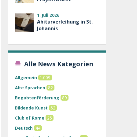
1. Juli 2026
Abiturverleihung in St.
Johannis
Alle News Kategorien
Allgemein
1.009
Alte Sprachen
82
Begabtenförderung
89
Bildende Kunst
62
Club of Rome
25
Deutsch
44