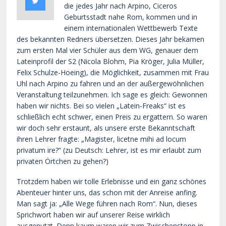
die jedes Jahr nach Arpino, Ciceros
Geburtsstadt nahe Rom, kommen und in
einem internationalen Wettbewerb Texte
des bekannten Redners übersetzen. Dieses Jahr bekamen
zum ersten Mal vier Schüler aus dem WG, genauer dem
Lateinprofil der S2 (Nicola Blohm, Pia Kröger, Julia Müller,
Felix Schulze-Hoeing), die Möglichkeit, zusammen mit Frau
Uhl nach Arpino zu fahren und an der außergewöhnlichen
Veranstaltung teilzunehmen. Ich sage es gleich: Gewonnen
haben wir nichts. Bei so vielen „Latein-Freaks“ ist es
schließlich echt schwer, einen Preis zu ergattern. So waren
wir doch sehr erstaunt, als unsere erste Bekanntschaft
ihren Lehrer fragte: „Magister, licetne mihi ad locum
privatum ire?“ (zu Deutsch: Lehrer, ist es mir erlaubt zum
privaten Örtchen zu gehen?)
Trotzdem haben wir tolle Erlebnisse und ein ganz schönes
Abenteuer hinter uns, das schon mit der Anreise anfing.
Man sagt ja: „Alle Wege führen nach Rom“. Nun, dieses
Sprichwort haben wir auf unserer Reise wirklich
ausgenutzt. Denn kaum waren wir zum Zwischenstopp in