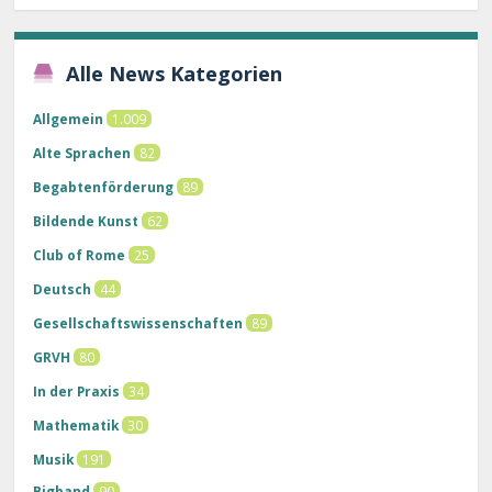
Alle News Kategorien
Allgemein
1.009
Alte Sprachen
82
Begabtenförderung
89
Bildende Kunst
62
Club of Rome
25
Deutsch
44
Gesellschaftswissenschaften
89
GRVH
80
In der Praxis
34
Mathematik
30
Musik
191
Bigband
90