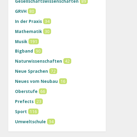
Gesellschaftswissenschaften
89
GRVH
80
In der Praxis
34
Mathematik
30
Musik
191
Bigband
90
Naturwissenschaften
42
Neue Sprachen
72
Neues vom Neubau
16
Oberstufe
66
Prefects
23
Sport
116
Umweltschule
34