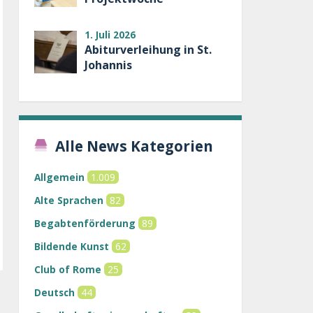
1. Juli 2026
Abiturverleihung in St.
Johannis
Alle News Kategorien
Allgemein
1.009
Alte Sprachen
82
Begabtenförderung
89
Bildende Kunst
62
Club of Rome
25
Deutsch
44