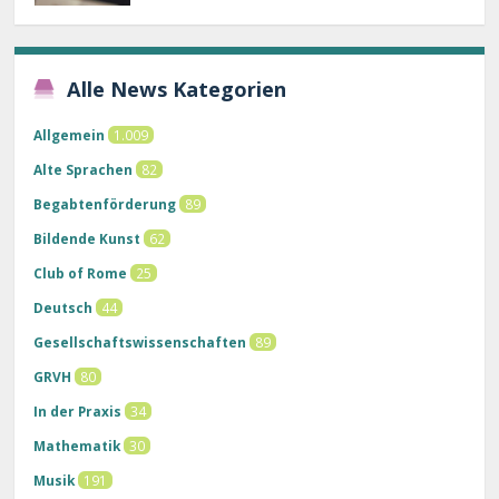
Alle News Kategorien
Allgemein
1.009
Alte Sprachen
82
Begabtenförderung
89
Bildende Kunst
62
Club of Rome
25
Deutsch
44
Gesellschaftswissenschaften
89
GRVH
80
In der Praxis
34
Mathematik
30
Musik
191