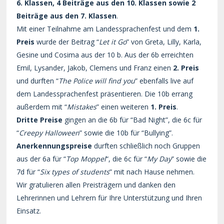
6. Klassen, 4 Beiträge aus den 10. Klassen sowie 2
Beiträge aus den 7. Klassen
.
Mit einer Teilnahme am Landessprachenfest und dem
1.
Preis
wurde der Beitrag “
Let it Go
” von Greta, Lilly, Karla,
Gesine und Cosima aus der 10 b. Aus der 6b erreichten
Emil, Lysander, Jakob, Clemens und Franz einen
2. Preis
und durften “
The Police will find you
” ebenfalls live auf
dem Landessprachenfest präsentieren. Die 10b errang
außerdem mit “
Mistakes
” einen weiteren
1. Preis
.
Dritte Preise
gingen an die 6b für “Bad Night”, die 6c für
“
Creepy Halloween
” sowie die 10b für “Bullying”.
Anerkennungspreise
durften schließlich noch Gruppen
aus der 6a für “
Top Moppel
“, die 6c für “
My Day
” sowie die
7d für “
Six types of students
” mit nach Hause nehmen.
Wir gratulieren allen Preisträgern und danken den
Lehrerinnen und Lehrern für Ihre Unterstützung und Ihren
Einsatz.