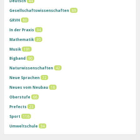
Deutsch
44
Gesellschaftswissenschaften
89
GRVH
80
In der Praxis
34
Mathematik
30
Musik
191
Bigband
90
Naturwissenschaften
42
Neue Sprachen
72
Neues vom Neubau
16
Oberstufe
66
Prefects
23
Sport
116
Umweltschule
34