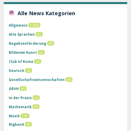
Alle News Kategorien
Allgemein
1.009
Alte Sprachen
82
Begabtenförderung
89
Bildende Kunst
62
Club of Rome
25
Deutsch
44
Gesellschaftswissenschaften
89
GRVH
80
In der Praxis
34
Mathematik
30
Musik
191
Bigband
90