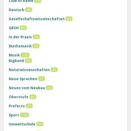
Club of Rome
25
Deutsch
44
Gesellschaftswissenschaften
89
GRVH
80
In der Praxis
34
Mathematik
30
Musik
191
Bigband
90
Naturwissenschaften
42
Neue Sprachen
72
Neues vom Neubau
16
Oberstufe
66
Prefects
23
Sport
116
Umweltschule
34