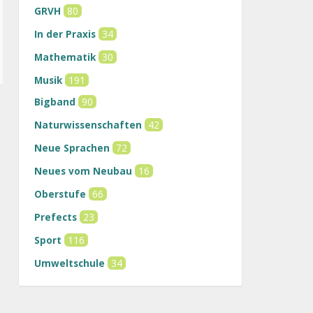
GRVH
80
In der Praxis
34
Mathematik
30
Musik
191
Bigband
90
Naturwissenschaften
42
Neue Sprachen
72
Neues vom Neubau
16
Oberstufe
66
Prefects
23
Sport
116
Umweltschule
34