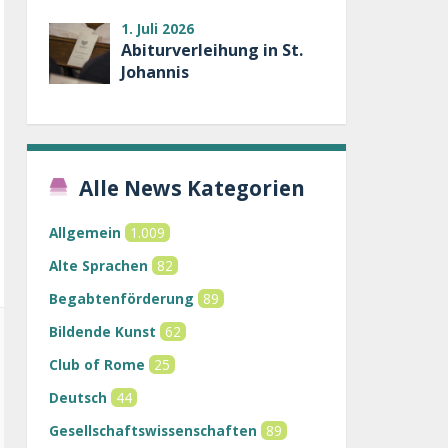
1. Juli 2026
Abiturverleihung in St.
Johannis
Alle News Kategorien
Allgemein
1.009
Alte Sprachen
82
Begabtenförderung
89
Bildende Kunst
62
Club of Rome
25
Deutsch
44
Gesellschaftswissenschaften
89