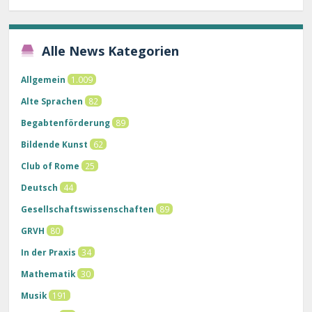
Alle News Kategorien
Allgemein
1.009
Alte Sprachen
82
Begabtenförderung
89
Bildende Kunst
62
Club of Rome
25
Deutsch
44
Gesellschaftswissenschaften
89
GRVH
80
In der Praxis
34
Mathematik
30
Musik
191