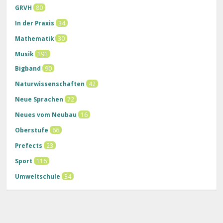
GRVH
80
In der Praxis
34
Mathematik
30
Musik
191
Bigband
90
Naturwissenschaften
42
Neue Sprachen
72
Neues vom Neubau
16
Oberstufe
66
Prefects
23
Sport
116
Umweltschule
34