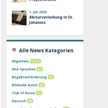
1. Juli 2026
Abiturverleihung in St.
Johannis
Alle News Kategorien
Allgemein
1.009
Alte Sprachen
82
Begabtenförderung
89
Bildende Kunst
62
Club of Rome
25
Deutsch
44