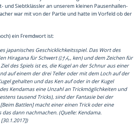
t- und Siebtklässler an unserem kleinen Pausenhallen-
cher war mit von der Partie und hatte im Vorfeld ob der
noch) ein Fremdwort ist:
btes japanisches Geschicklichkeitsspiel. Das Wort des
en Hiragana für Schwert (
けん
, ken) und dem Zeichen für
iel des Spiels ist es, die Kugel an der Schnur aus einer
d auf einem der drei Teller oder mit dem Loch auf der
 Kugel gehalten und das Ken auf oder in der Kugel
des Kendamas eine Unzahl an Trickmöglichkeiten und
tens tausend Tricks), sind der Fantasie bei der
 [Beim Battlen] macht einer einen Trick oder eine
s das dann nachmachen. (Quelle: Kendama.
[30.1.2017])