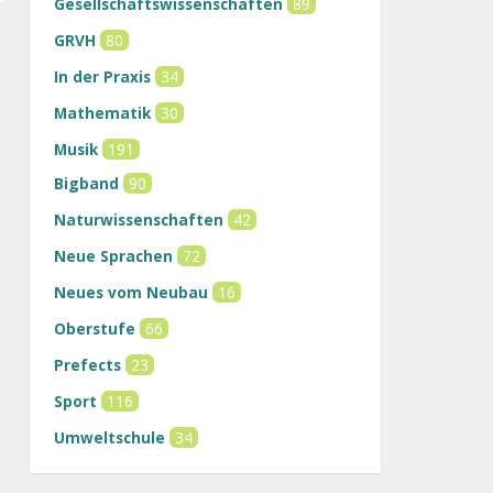
Gesellschaftswissenschaften
89
GRVH
80
In der Praxis
34
Mathematik
30
Musik
191
Bigband
90
Naturwissenschaften
42
Neue Sprachen
72
Neues vom Neubau
16
Oberstufe
66
Prefects
23
Sport
116
Umweltschule
34