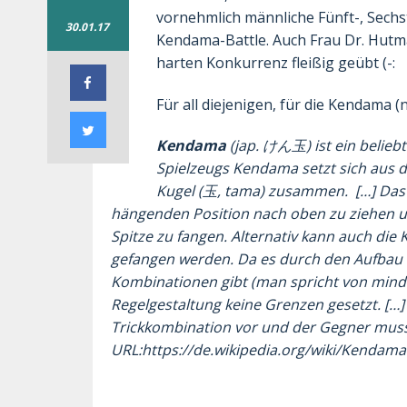
vornehmlich männliche Fünft-, Sechs
30.01.17
Kendama-Battle. Auch Frau Dr. Hutma
harten Konkurrenz fleißig geübt (-:
Für all diejenigen, für die Kendama (
Kendama
(jap.
けん玉
) ist ein belie
Spielzeugs Kendama setzt sich aus d
Kugel (
玉
, tama) zusammen. […] Das Z
hängenden Position nach oben zu ziehen un
Spitze zu fangen. Alternativ kann auch die
gefangen werden. Da es durch den Aufbau 
Kombinationen gibt (man spricht von mindes
Regelgestaltung keine Grenzen gesetzt. […]
Trickkombination vor und der Gegner mus
URL:https://de.wikipedia.org/wiki/Kendama 