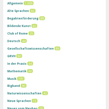
Allgemein
1.009
Alte Sprachen
82
Begabtenförderung
89
Bildende Kunst
62
Club of Rome
25
Deutsch
44
Gesellschaftswissenschaften
89
GRVH
80
In der Praxis
34
Mathematik
30
Musik
191
Bigband
90
Naturwissenschaften
42
Neue Sprachen
72
Neues vom Neubau
16