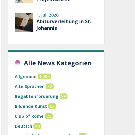
1. Juli 2026
Abiturverleihung in St.
Johannis
Alle News Kategorien
Allgemein
1.009
Alte Sprachen
82
Begabtenförderung
89
Bildende Kunst
62
Club of Rome
25
Deutsch
44