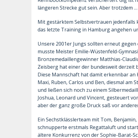
Rennbootkompetenz versicherten. Gig ist h
längeren Strecke gut sein. Aber trotzdem …
Mit gestärktem Selbstvertrauen jedenfalls 
das letzte Training in Hamburg angehen un
Unsere 2001er Jungs sollten erneut gegen 
musste Meister Emilie-Wüstenfeld-Gymnas
Bronzemedaillengewinner Matthias-Claudi
Zeisberg hat einer der bundesweit derzeit
Diese Mannschaft hat damit erkennbar an 
Maxi, Ruben, Carlos und Ben, diesmal am S
und ließen sich noch zu einem Silbermedaill
Joshua, Leonard und Vincent, gesteuert v
aber der ganz große Druck saß vor andere
Ein Sechstklässlerteam mit Tom, Benjamin,
schnupperte erstmals Regattaluft und start
ältere Konkurrenz von der Sophie-Barat-Sc