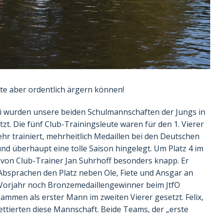
ste aber ordentlich ärgern können!
i wurden unsere beiden Schulmannschaften der Jungs in
t. Die fünf Club-Trainingsleute waren für den 1. Vierer
ehr trainiert, mehrheitlich Medaillen bei den Deutschen
d überhaupt eine tolle Saison hingelegt. Um Platz 4 im
 von Club-Trainer Jan Suhrhoff besonders knapp. Er
Absprachen den Platz neben Ole, Fiete und Ansgar an
 Vorjahr noch Bronzemedaillengewinner beim JtfO
ammen als erster Mann im zweiten Vierer gesetzt. Felix,
ttierten diese Mannschaft. Beide Teams, der „erste