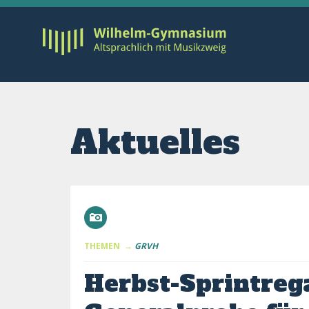
Aktuelles
THEMEN →
GRVH
Herbst-Sprintreg