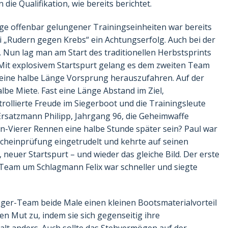
die Qualifikation, wie bereits berichtet.
e offenbar gelungener Trainingseinheiten war bereits
ei „Rudern gegen Krebs“ ein Achtungserfolg. Auch bei der
 Nun lag man am Start des traditionellen Herbstsprints
Mit explosivem Startspurt gelang es dem zweiten Team
 eine halbe Länge Vorsprung herauszufahren. Auf der
lbe Miete. Fast eine Länge Abstand im Ziel,
trollierte Freude im Siegerboot und die Trainingsleute
Ersatzmann Philipp, Jahrgang 96, die Geheimwaffe
-Vierer Rennen eine halbe Stunde später sein? Paul war
scheinprüfung eingetrudelt und kehrte auf seinen
euer Startspurt – und wieder das gleiche Bild. Der erste
as Team um Schlagmann Felix war schneller und siegte
eger-Team beide Male einen kleinen Bootsmaterialvorteil
ten Mut zu, indem sie sich gegenseitig ihre