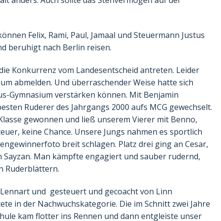
alt anders. Auch sollte das Stehvermögen auf der
können Felix, Rami, Paul, Jamaal und Steuermann Justus
d beruhigt nach Berlin reisen.
die Konkurrenz vom Landesentscheid antreten. Leider
ium abmelden. Und überraschender Weise hatte sich
us-Gymnasium verstärken können. Mit Benjamin
 besten Ruderer des Jahrgangs 2000 aufs MCG gewechselt.
Klasse gewonnen und ließ unserem Vierer mit Benno,
teuer, keine Chance. Unsere Jungs nahmen es sportlich
engewinnerfoto breit schlagen. Platz drei ging an Cesar,
on Sayzan. Man kämpfte engagiert und sauber rudernd,
n Ruderblättern.
 Lennart und gesteuert und gecoacht von Linn
ete in der Nachwuchskategorie. Die im Schnitt zwei Jahre
hule kam flotter ins Rennen und dann entgleiste unser