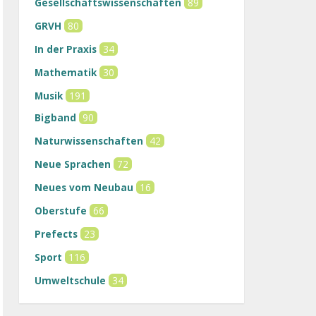
Gesellschaftswissenschaften
89
GRVH
80
In der Praxis
34
Mathematik
30
Musik
191
Bigband
90
Naturwissenschaften
42
Neue Sprachen
72
Neues vom Neubau
16
Oberstufe
66
Prefects
23
Sport
116
Umweltschule
34