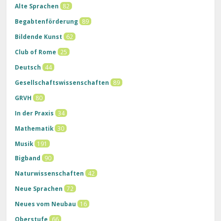
Alte Sprachen
82
Begabtenförderung
89
Bildende Kunst
62
Club of Rome
25
Deutsch
44
Gesellschaftswissenschaften
89
GRVH
80
In der Praxis
34
Mathematik
30
Musik
191
Bigband
90
Naturwissenschaften
42
Neue Sprachen
72
Neues vom Neubau
16
Oberstufe
66