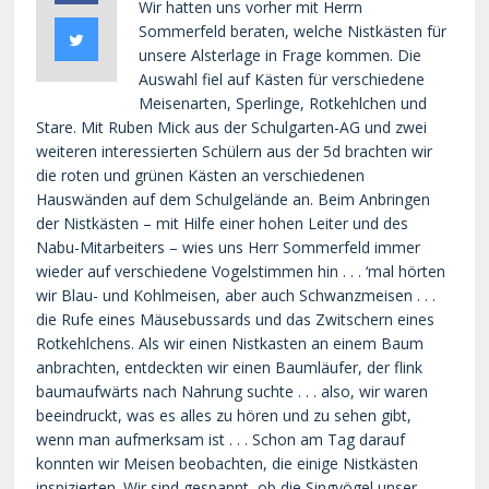
Wir hatten uns vorher mit Herrn
Sommerfeld beraten, welche Nistkästen für
unsere Alsterlage in Frage kommen. Die
Auswahl fiel auf Kästen für verschiedene
Meisenarten, Sperlinge, Rotkehlchen und
Stare. Mit Ruben Mick aus der Schulgarten-AG und zwei
weiteren interessierten Schülern aus der 5d brachten wir
die roten und grünen Kästen an verschiedenen
Hauswänden auf dem Schulgelände an. Beim Anbringen
der Nistkästen – mit Hilfe einer hohen Leiter und des
Nabu-Mitarbeiters – wies uns Herr Sommerfeld immer
wieder auf verschiedene Vogelstimmen hin . . . ‘mal hörten
wir Blau- und Kohlmeisen, aber auch Schwanzmeisen . . .
die Rufe eines Mäusebussards und das Zwitschern eines
Rotkehlchens. Als wir einen Nistkasten an einem Baum
anbrachten, entdeckten wir einen Baumläufer, der flink
baumaufwärts nach Nahrung suchte . . . also, wir waren
beeindruckt, was es alles zu hören und zu sehen gibt,
wenn man aufmerksam ist . . . Schon am Tag darauf
konnten wir Meisen beobachten, die einige Nistkästen
inspizierten. Wir sind gespannt, ob die Singvögel unser