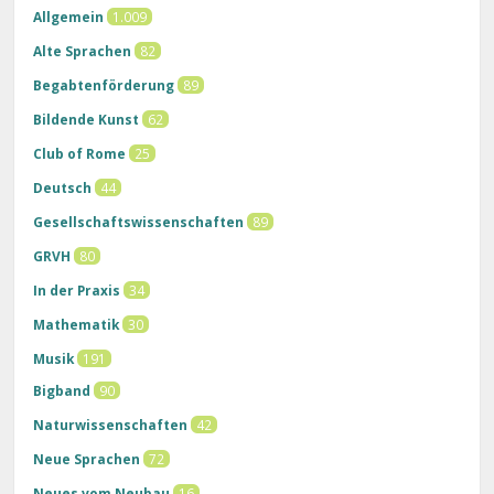
Allgemein
1.009
Alte Sprachen
82
Begabtenförderung
89
Bildende Kunst
62
Club of Rome
25
Deutsch
44
Gesellschaftswissenschaften
89
GRVH
80
In der Praxis
34
Mathematik
30
Musik
191
Bigband
90
Naturwissenschaften
42
Neue Sprachen
72
Neues vom Neubau
16