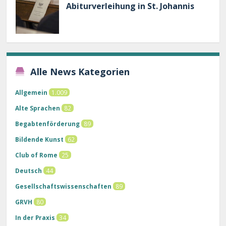
Abiturverleihung in St. Johannis
Alle News Kategorien
Allgemein
1.009
Alte Sprachen
82
Begabtenförderung
89
Bildende Kunst
62
Club of Rome
25
Deutsch
44
Gesellschaftswissenschaften
89
GRVH
80
In der Praxis
34