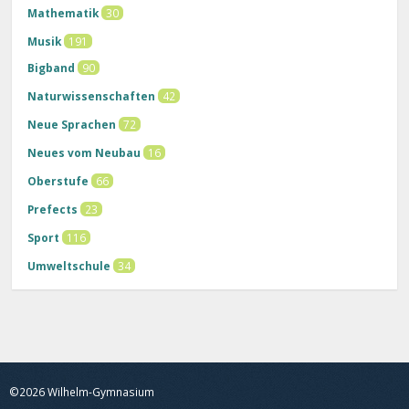
Mathematik
30
Musik
191
Bigband
90
Naturwissenschaften
42
Neue Sprachen
72
Neues vom Neubau
16
Oberstufe
66
Prefects
23
Sport
116
Umweltschule
34