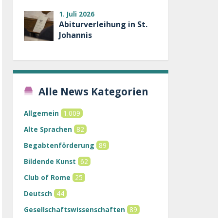
1. Juli 2026
Abiturverleihung in St.
Johannis
Alle News Kategorien
Allgemein
1.009
Alte Sprachen
82
Begabtenförderung
89
Bildende Kunst
62
Club of Rome
25
Deutsch
44
Gesellschaftswissenschaften
89