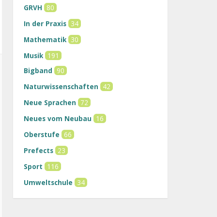
GRVH
80
In der Praxis
34
Mathematik
30
Musik
191
Bigband
90
Naturwissenschaften
42
Neue Sprachen
72
Neues vom Neubau
16
Oberstufe
66
Prefects
23
Sport
116
Umweltschule
34