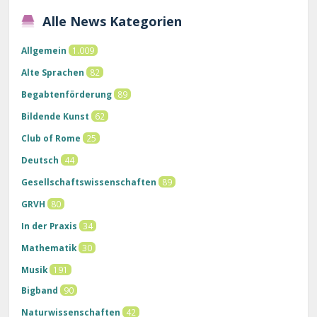
Alle News Kategorien
Allgemein
1.009
Alte Sprachen
82
Begabtenförderung
89
Bildende Kunst
62
Club of Rome
25
Deutsch
44
Gesellschaftswissenschaften
89
GRVH
80
In der Praxis
34
Mathematik
30
Musik
191
Bigband
90
Naturwissenschaften
42