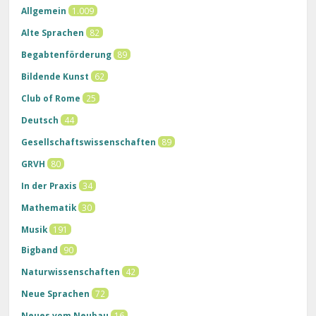
Allgemein
1.009
Alte Sprachen
82
Begabtenförderung
89
Bildende Kunst
62
Club of Rome
25
Deutsch
44
Gesellschaftswissenschaften
89
GRVH
80
In der Praxis
34
Mathematik
30
Musik
191
Bigband
90
Naturwissenschaften
42
Neue Sprachen
72
Neues vom Neubau
16