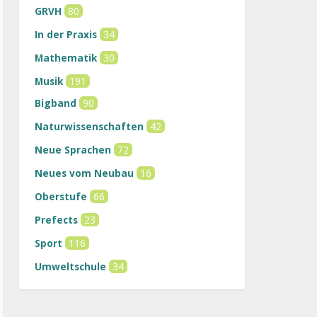
GRVH
80
In der Praxis
34
Mathematik
30
Musik
191
Bigband
90
Naturwissenschaften
42
Neue Sprachen
72
Neues vom Neubau
16
Oberstufe
66
Prefects
23
Sport
116
Umweltschule
34