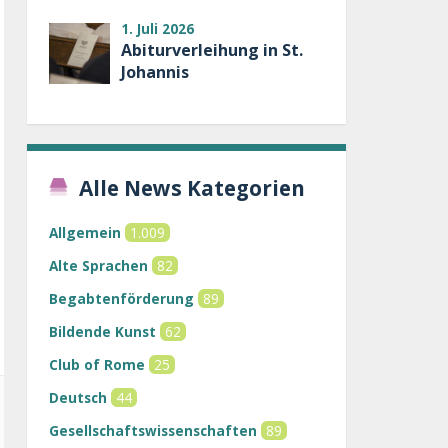
1. Juli 2026
Abiturverleihung in St.
Johannis
Alle News Kategorien
Allgemein
1.009
Alte Sprachen
82
Begabtenförderung
89
Bildende Kunst
62
Club of Rome
25
Deutsch
44
Gesellschaftswissenschaften
89