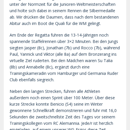
unter der Normzeit für die Junioren-Weltmeisterschaften
und holte sich dabei in seinem Rennen die Silbermedaille
ab. Wir drücken die Daumen, dass nach dem bestandenen
Abitur auch im Boot die Quali für die WM gelingt.
Am Ende der Regatta fuhren die 13-14-Jährigen noch
spannende Staffelrennen über 3×2 Minuten. Bei den Jungs
siegten Jasper (8c), Jonathan (7b) und Rocco (7b), während
Paul, Yannick und Viktor (alle 8a) auf dem Bronzerang ins
virtuelle Ziel ruderten. Bei den Mädchen waren Su Talia
(8b) und Annabelle (8c), ergänzt durch eine
Trainingskameradin vom Hamburger und Germania Ruder
Club ebenfalls siegreich.
Neben den langen Strecken, fuhren alle Athleten
außerdem noch einen Sprint über 100 Meter. Über diese
kurze Strecke konnte Benicio (S4) seine im Winter
gewonnene Schnellkraft demonstrieren und fuhr mit 16,0
Sekunden die zweitschnellste Zeit des Tages vor seinem
Trainingskollegen vom RC Alemannia. Jede/r ist herzlich
eingeladen, auf einem unserer WG-Ergos diese Zeit