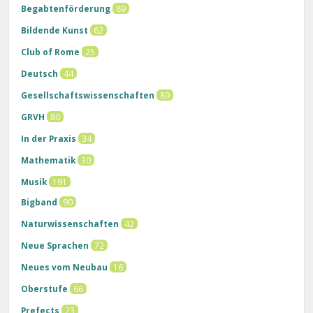
Begabtenförderung
89
Bildende Kunst
62
Club of Rome
25
Deutsch
44
Gesellschaftswissenschaften
89
GRVH
80
In der Praxis
34
Mathematik
30
Musik
191
Bigband
90
Naturwissenschaften
42
Neue Sprachen
72
Neues vom Neubau
16
Oberstufe
66
Prefects
23