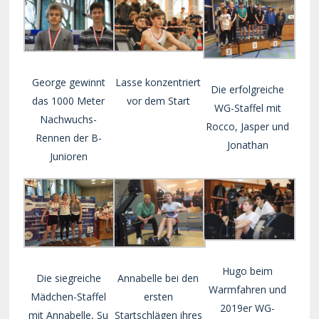
George gewinnt
Lasse konzentriert
Die erfolgreiche
das 1000 Meter
vor dem Start
WG-Staffel mit
Nachwuchs-
Rocco, Jasper und
Rennen der B-
Jonathan
Junioren
Hugo beim
Die siegreiche
Annabelle bei den
Warmfahren und
Mädchen-Staffel
ersten
2019er WG-
mit Annabelle, Su
Startschlägen ihres