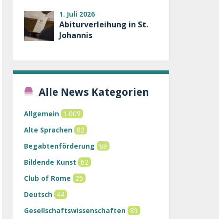
1. Juli 2026
Abiturverleihung in St.
Johannis
Alle News Kategorien
Allgemein
1.009
Alte Sprachen
82
Begabtenförderung
89
Bildende Kunst
62
Club of Rome
25
Deutsch
44
Gesellschaftswissenschaften
89