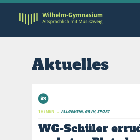
Aktuelles
THEMEN →
ALLGEMEIN
GRVH
SPORT
WG-Schüler errud