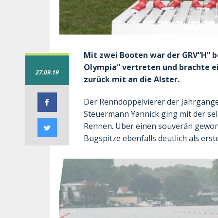
Mit zwei Booten war der GRV“H“ be
Olympia“ vertreten und brachte ei
27.09.19
zurück mit an die Alster.
Der Renndoppelvierer der Jahrgänge 
Steuermann Yannick ging mit der selb
Rennen. Über einen souverän gewonne
Bugspitze ebenfalls deutlich als erst