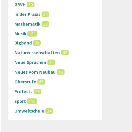
GRVH
80
In der Praxis
34
Mathematik
30
Musik
191
Bigband
90
Naturwissenschaften
42
Neue Sprachen
72
Neues vom Neubau
16
Oberstufe
66
Prefects
23
Sport
116
Umweltschule
34