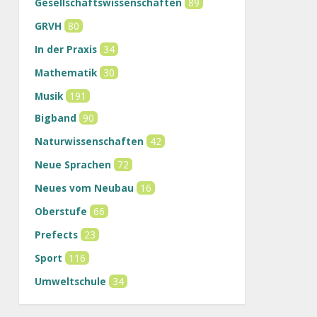
Gesellschaftswissenschaften
89
GRVH
80
In der Praxis
34
Mathematik
30
Musik
191
Bigband
90
Naturwissenschaften
42
Neue Sprachen
72
Neues vom Neubau
16
Oberstufe
66
Prefects
23
Sport
116
Umweltschule
34