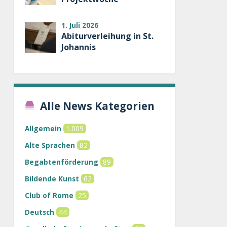
1. Juli 2026
Abiturverleihung in St.
Johannis
Alle News Kategorien
Allgemein
1.009
Alte Sprachen
82
Begabtenförderung
89
Bildende Kunst
62
Club of Rome
25
Deutsch
44