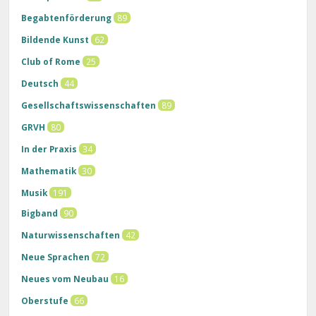
Begabtenförderung
89
Bildende Kunst
62
Club of Rome
25
Deutsch
44
Gesellschaftswissenschaften
89
GRVH
80
In der Praxis
34
Mathematik
30
Musik
191
Bigband
90
Naturwissenschaften
42
Neue Sprachen
72
Neues vom Neubau
16
Oberstufe
66