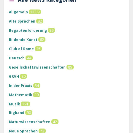
Allgemein
1.009
Alte Sprachen
82
Begabtenförderung
89
Bildende Kunst
62
Club of Rome
25
Deutsch
44
Gesellschaftswissenschaften
89
GRVH
80
In der Praxis
34
Mathematik
30
Musik
191
Bigband
90
Naturwissenschaften
42
Neue Sprachen
72