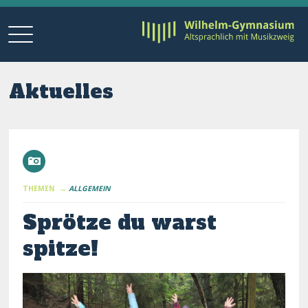
Aktuelles
THEMEN →
ALLGEMEIN
Sprötze du warst
spitze!