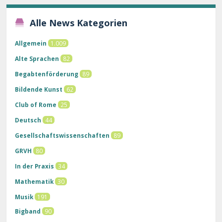
Alle News Kategorien
Allgemein
1.009
Alte Sprachen
82
Begabtenförderung
89
Bildende Kunst
62
Club of Rome
25
Deutsch
44
Gesellschaftswissenschaften
89
GRVH
80
In der Praxis
34
Mathematik
30
Musik
191
Bigband
90