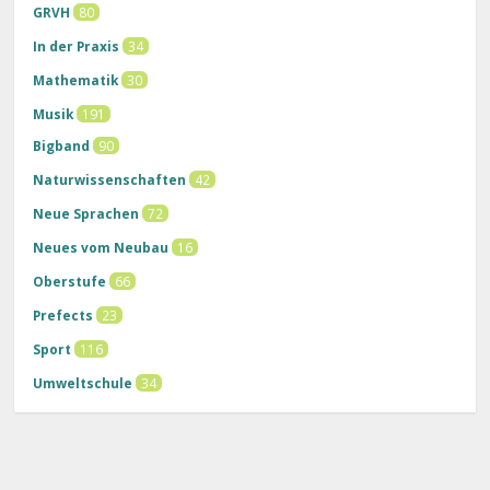
GRVH
80
In der Praxis
34
Mathematik
30
Musik
191
Bigband
90
Naturwissenschaften
42
Neue Sprachen
72
Neues vom Neubau
16
Oberstufe
66
Prefects
23
Sport
116
Umweltschule
34