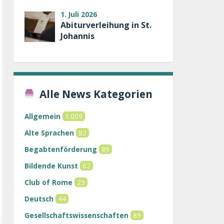
1. Juli 2026
Abiturverleihung in St.
Johannis
Alle News Kategorien
Allgemein
1.009
Alte Sprachen
82
Begabtenförderung
89
Bildende Kunst
62
Club of Rome
25
Deutsch
44
Gesellschaftswissenschaften
89