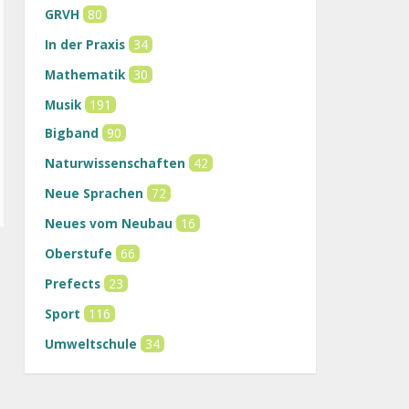
GRVH
80
In der Praxis
34
Mathematik
30
Musik
191
Bigband
90
Naturwissenschaften
42
Neue Sprachen
72
Neues vom Neubau
16
Oberstufe
66
Prefects
23
Sport
116
Umweltschule
34