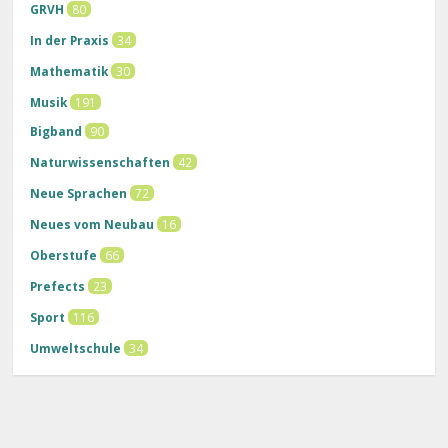
GRVH
80
In der Praxis
34
Mathematik
30
Musik
191
Bigband
90
Naturwissenschaften
42
Neue Sprachen
72
Neues vom Neubau
16
Oberstufe
66
Prefects
23
Sport
116
Umweltschule
34