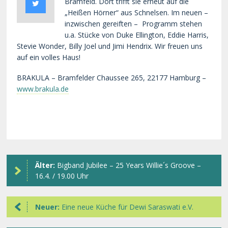
Bramfeld. Dort trifft sie erneut auf die
„Heißen Hörner“ aus Schnelsen. Im neuen –
inzwischen gereiften – Programm stehen
u.a. Stücke von Duke Ellington, Eddie Harris,
Stevie Wonder, Billy Joel und Jimi Hendrix. Wir freuen uns
auf ein volles Haus!
BRAKULA – Bramfelder Chaussee 265, 22177 Hamburg –
www.brakula.de
Älter:
Bigband Jubilee – 25 Years Willie´s Groove –
16.4. / 19.00 Uhr
Neuer:
Eine neue Küche für Dewi Saraswati e.V.