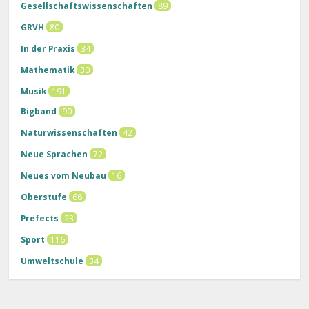
Gesellschaftswissenschaften
89
GRVH
80
In der Praxis
34
Mathematik
30
Musik
191
Bigband
90
Naturwissenschaften
42
Neue Sprachen
72
Neues vom Neubau
16
Oberstufe
66
Prefects
23
Sport
116
Umweltschule
34