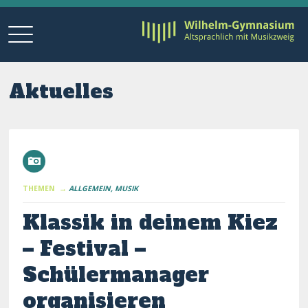
Aktuelles
THEMEN →
ALLGEMEIN
MUSIK
Klassik in deinem Kiez
– Festival –
Schülermanager
organisieren