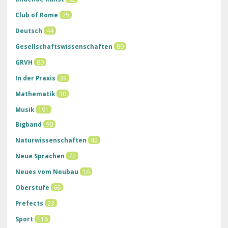
Club of Rome
25
Deutsch
44
Gesellschaftswissenschaften
89
GRVH
80
In der Praxis
34
Mathematik
30
Musik
191
Bigband
90
Naturwissenschaften
42
Neue Sprachen
72
Neues vom Neubau
16
Oberstufe
66
Prefects
23
Sport
116