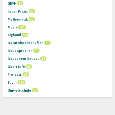
GRVH
80
In der Praxis
34
Mathematik
30
Musik
191
Bigband
90
Naturwissenschaften
42
Neue Sprachen
72
Neues vom Neubau
16
Oberstufe
66
Prefects
23
Sport
116
Umweltschule
34