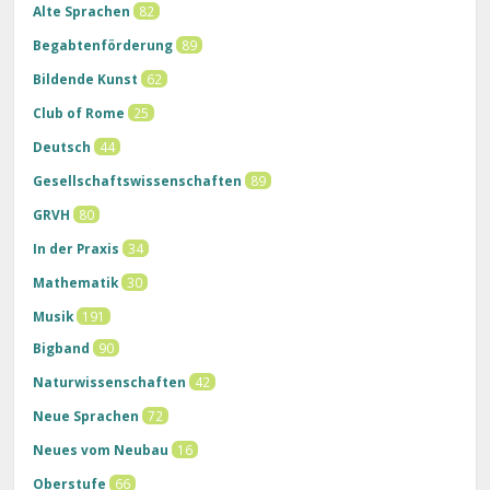
Alte Sprachen
82
Begabtenförderung
89
Bildende Kunst
62
Club of Rome
25
Deutsch
44
Gesellschaftswissenschaften
89
GRVH
80
In der Praxis
34
Mathematik
30
Musik
191
Bigband
90
Naturwissenschaften
42
Neue Sprachen
72
Neues vom Neubau
16
Oberstufe
66