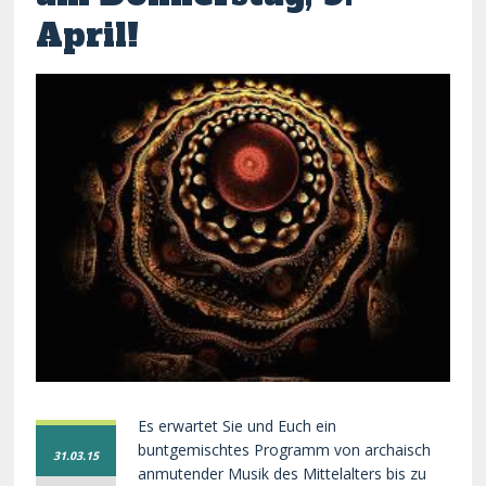
April!
Es erwartet Sie und Euch ein
buntgemischtes Programm von archaisch
31.03.15
anmutender Musik des Mittelalters bis zu