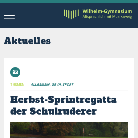
Aktuelles
THEMEN →
ALLGEMEIN
GRVH
SPORT
Herbst-Sprintregatta
der Schulruderer