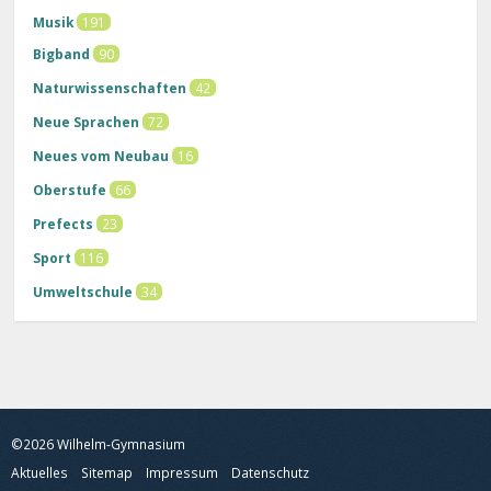
Musik
191
Bigband
90
Naturwissenschaften
42
Neue Sprachen
72
Neues vom Neubau
16
Oberstufe
66
Prefects
23
Sport
116
Umweltschule
34