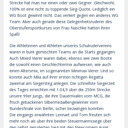
Strecke hat man nur einen oder zwei Gegner. Gleichwohl,
100% ist eine nicht zu toppende Sieg-Quote. Lediglich ein
WG Boot gewinnt nicht. Das verliert gegen ein anderes WG
Team. Aber auch gerade diese Gelegenheitsruderer des
Oberstufensportkurses von Frau Naschke hatten ihren
Spaß!
Die Athletinnen und Athleten unseres Schulrudervereins
waren in bunt gemischten Teams an die Starts gegangen.
Auch Mixed Vierer waren dabei, ebenso wie zwei Boote
die sowohl einen Geschlechtermix aufwiesen, wie auch
einen Altersmix, im sogenannten Minimax Vierer. Und so
konnte auch Mila auf ihrer ersten richtigen Regatta
zweimal am Siegersteg anlegen. Die schnellste Siegerzeit
des Tages erreichten mit 1.04,9 über die 250m Strecke
unsere 99er Jungs, die ihre Dauerrivalen vom MCG, die
frisch gebackenen Silbermedaillengewinner vom
Bundesfinale von Berlin, sicher bezwingen konnten.
Die eingangs erwähnten Lennart und Tom freuten sich
mehr noch als über ihre beiden Steuermannssiege über
den selbst geruderten Sieg mit den Newcomern Aurel,