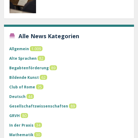
Alle News Kategorien
Allgemein
1.009
Alte Sprachen
82
Begabtenförderung
89
Bildende Kunst
62
Club of Rome
25
Deutsch
44
Gesellschaftswissenschaften
89
GRVH
80
In der Praxis
34
Mathematik
30