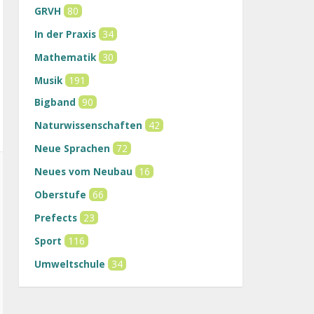
GRVH
80
In der Praxis
34
Mathematik
30
Musik
191
Bigband
90
Naturwissenschaften
42
Neue Sprachen
72
Neues vom Neubau
16
Oberstufe
66
Prefects
23
Sport
116
Umweltschule
34