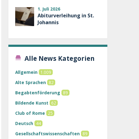
1. Juli 2026
Abiturverleihung in St.
Johannis
Alle News Kategorien
Allgemein
1.009
Alte Sprachen
82
Begabtenförderung
89
Bildende Kunst
62
Club of Rome
25
Deutsch
44
Gesellschaftswissenschaften
89