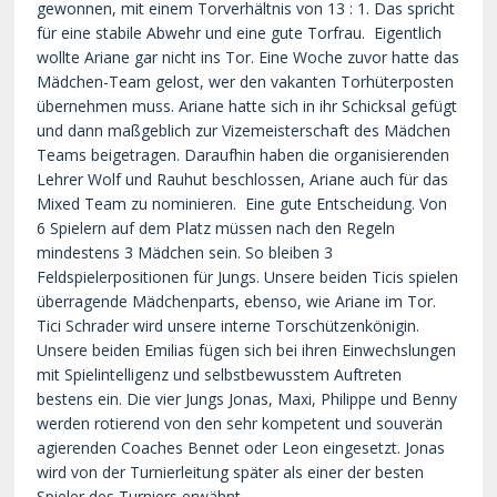
gewonnen, mit einem Torverhältnis von 13 : 1. Das spricht
für eine stabile Abwehr und eine gute Torfrau.
Eigentlich
wollte Ariane gar nicht ins Tor. Eine Woche zuvor hatte das
Mädchen-Team gelost, wer den vakanten Torhüterposten
übernehmen muss. Ariane hatte sich in ihr Schicksal gefügt
und dann maßgeblich zur Vizemeisterschaft des Mädchen
Teams beigetragen. Daraufhin haben die organisierenden
Lehrer Wolf und Rauhut beschlossen, Ariane auch für das
Mixed Team zu nominieren.
Eine gute Entscheidung. Von
6 Spielern auf dem Platz müssen nach den Regeln
mindestens 3 Mädchen sein. So bleiben 3
Feldspielerpositionen für Jungs. Unsere beiden Ticis spielen
überragende Mädchenparts, ebenso, wie Ariane im Tor.
Tici Schrader wird unsere interne Torschützenkönigin.
Unsere beiden Emilias fügen sich bei ihren Einwechslungen
mit Spielintelligenz und selbstbewusstem Auftreten
bestens ein. Die vier Jungs Jonas, Maxi, Philippe und Benny
werden rotierend von den sehr kompetent und souverän
agierenden Coaches Bennet oder Leon eingesetzt. Jonas
wird von der Turnierleitung später als einer der besten
Spieler des Turniers erwähnt.