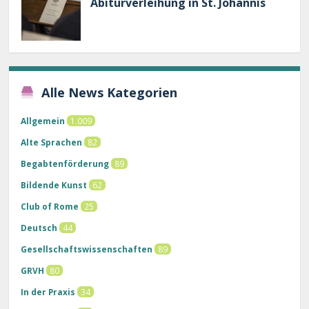
Abiturverleihung in St. Johannis
Alle News Kategorien
Allgemein
1.009
Alte Sprachen
82
Begabtenförderung
89
Bildende Kunst
62
Club of Rome
25
Deutsch
44
Gesellschaftswissenschaften
89
GRVH
80
In der Praxis
34