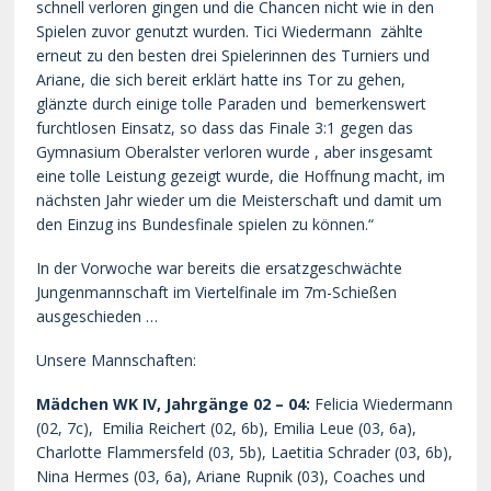
schnell verloren gingen und die Chancen nicht wie in den
Spielen zuvor genutzt wurden. Tici Wiedermann
zählte
erneut zu den besten drei Spielerinnen des Turniers und
Ariane, die sich bereit erklärt hatte ins Tor zu gehen,
glänzte durch einige tolle Paraden und
bemerkenswert
furchtlosen Einsatz, so dass das Finale 3:1 gegen das
Gymnasium Oberalster verloren wurde , aber insgesamt
eine tolle Leistung gezeigt wurde, die Hoffnung macht, im
nächsten Jahr wieder um die Meisterschaft und damit um
den Einzug ins Bundesfinale spielen zu können.“
In der Vorwoche war bereits die ersatzgeschwächte
Jungenmannschaft im Viertelfinale im 7m-Schießen
ausgeschieden …
Unsere Mannschaften:
Mädchen WK IV, Jahrgänge 02 – 04:
Felicia Wiedermann
(02, 7c),
Emilia Reichert (02, 6b), Emilia Leue (03, 6a),
Charlotte Flammersfeld (03, 5b), Laetitia Schrader (03, 6b),
Nina Hermes (03, 6a), Ariane Rupnik (03),
Coaches und