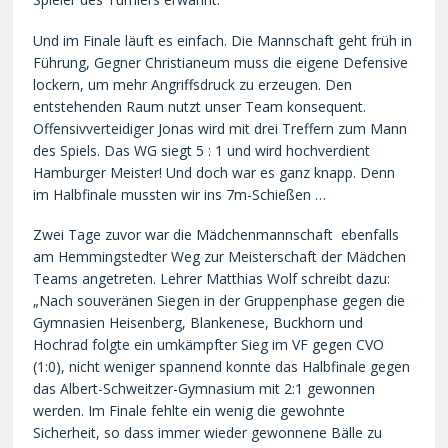
Und im Finale läuft es einfach. Die Mannschaft geht früh in
Führung, Gegner Christianeum muss die eigene Defensive
lockern, um mehr Angriffsdruck zu erzeugen. Den
entstehenden Raum nutzt unser Team konsequent.
Offensivverteidiger Jonas wird mit drei Treffern zum Mann
des Spiels. Das WG siegt 5 : 1 und wird hochverdient
Hamburger Meister! Und doch war es ganz knapp. Denn
im Halbfinale mussten wir ins 7m-Schießen …
Zwei Tage zuvor war die Mädchenmannschaft
ebenfalls
am Hemmingstedter Weg zur Meisterschaft der Mädchen
Teams angetreten. Lehrer Matthias Wolf schreibt dazu:
„Nach souveränen Siegen in der Gruppenphase gegen die
Gymnasien Heisenberg, Blankenese, Buckhorn und
Hochrad folgte ein umkämpfter Sieg im VF gegen CVO
(1:0), nicht weniger spannend konnte das Halbfinale gegen
das Albert-Schweitzer-Gymnasium mit 2:1 gewonnen
werden. Im Finale fehlte ein wenig die gewohnte
Sicherheit, so dass immer wieder gewonnene Bälle zu