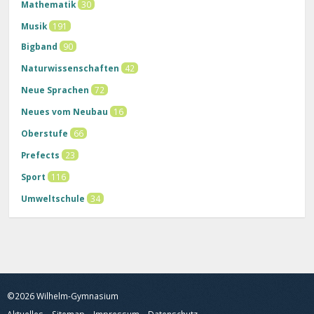
Mathematik
30
Musik
191
Bigband
90
Naturwissenschaften
42
Neue Sprachen
72
Neues vom Neubau
16
Oberstufe
66
Prefects
23
Sport
116
Umweltschule
34