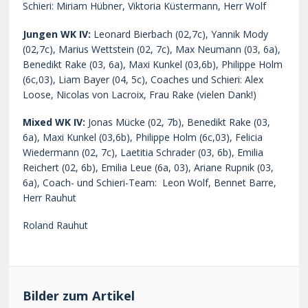
Schieri: Miriam Hübner, Viktoria Küstermann, Herr Wolf
Jungen WK IV:
Leonard Bierbach (02,7c)
,
Yannik Mody
(02,7c), Marius Wettstein (02, 7c), Max Neumann (03, 6a),
Benedikt Rake (03, 6a), Maxi Kunkel (03,6b), Philippe Holm
(6c,03),
Liam Bayer (04, 5c
),
Coaches und Schieri:
Alex
Loose, Nicolas von Lacroix, Frau Rake (vielen Dank!)
Mixed WK IV:
Jonas Mücke (02, 7b), Benedikt Rake (03,
6a), Maxi Kunkel (03,6b), Philippe Holm (6c,03), Felicia
Wiedermann (02, 7c), Laetitia Schrader (03, 6b), Emilia
Reichert (02, 6b), Emilia Leue (6a, 03), Ariane Rupnik (03,
6a), Coach- und Schieri-Team:
Leon Wolf, Bennet Barre,
Herr Rauhut
Roland Rauhut
Bilder zum Artikel