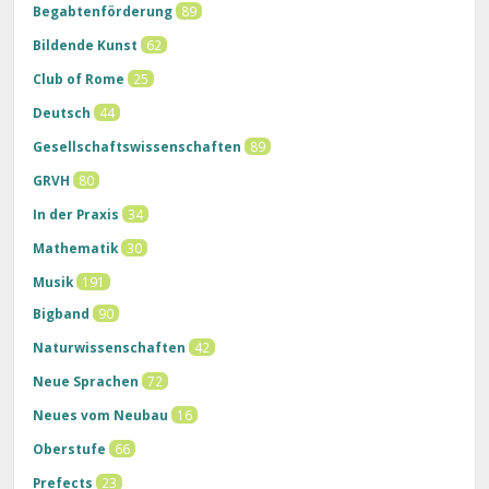
Begabtenförderung
89
Bildende Kunst
62
Club of Rome
25
Deutsch
44
Gesellschaftswissenschaften
89
GRVH
80
In der Praxis
34
Mathematik
30
Musik
191
Bigband
90
Naturwissenschaften
42
Neue Sprachen
72
Neues vom Neubau
16
Oberstufe
66
Prefects
23