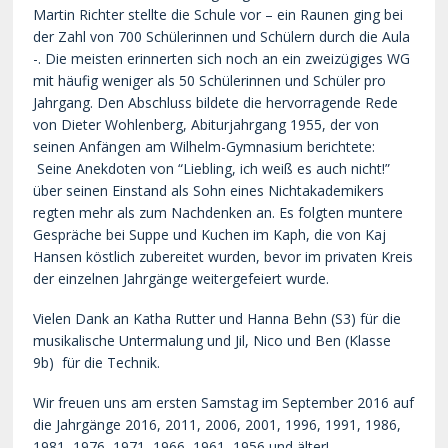
Martin Richter stellte die Schule vor – ein Raunen ging bei
der Zahl von 700 Schülerinnen und Schülern durch die Aula
-. Die meisten erinnerten sich noch an ein zweizügiges WG
mit häufig weniger als 50 Schülerinnen und Schüler pro
Jahrgang. Den Abschluss bildete die hervorragende Rede
von Dieter Wohlenberg, Abiturjahrgang 1955, der von
seinen Anfängen am Wilhelm-Gymnasium berichtete:
Seine Anekdoten von “Liebling, ich weiß es auch nicht!”
über seinen Einstand als Sohn eines Nichtakademikers
regten mehr als zum Nachdenken an. Es folgten muntere
Gespräche bei Suppe und Kuchen im Kaph, die von Kaj
Hansen köstlich zubereitet wurden, bevor im privaten Kreis
der einzelnen Jahrgänge weitergefeiert wurde.
Vielen Dank an Katha Rutter und Hanna Behn (S3) für die
musikalische Untermalung und Jil, Nico und Ben (Klasse
9b) für die Technik.
Wir freuen uns am ersten Samstag im September 2016 auf
die Jahrgänge 2016, 2011, 2006, 2001, 1996, 1991, 1986,
1981, 1976, 1971, 1966, 1961, 1956 und älter!