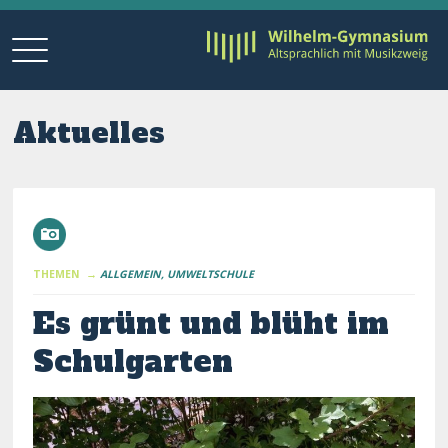
Aktuelles
THEMEN →
ALLGEMEIN
UMWELTSCHULE
Es grünt und blüht im
Schulgarten