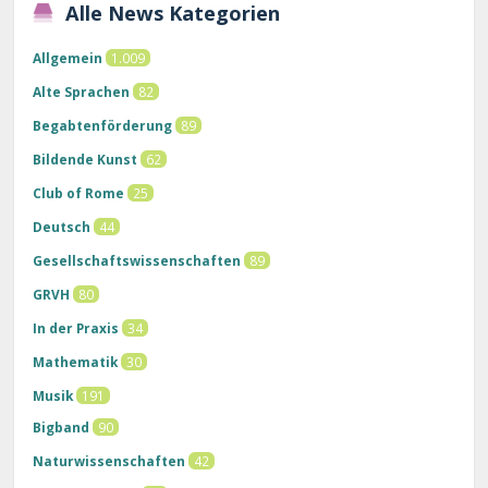
Alle News Kategorien
Allgemein
1.009
Alte Sprachen
82
Begabtenförderung
89
Bildende Kunst
62
Club of Rome
25
Deutsch
44
Gesellschaftswissenschaften
89
GRVH
80
In der Praxis
34
Mathematik
30
Musik
191
Bigband
90
Naturwissenschaften
42