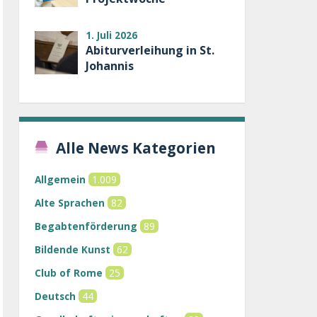
1. Juli 2026
Abiturverleihung in St.
Johannis
Alle News Kategorien
Allgemein
1.009
Alte Sprachen
82
Begabtenförderung
89
Bildende Kunst
62
Club of Rome
25
Deutsch
44