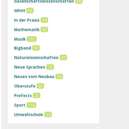
Gesellschaftswissenschaften
89
GRVH
80
In der Praxis
34
Mathematik
30
Musik
191
Bigband
90
Naturwissenschaften
42
Neue Sprachen
72
Neues vom Neubau
16
Oberstufe
66
Prefects
23
Sport
116
Umweltschule
34