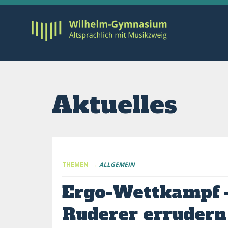
Aktuelles
THEMEN →
ALLGEMEIN
Ergo-Wettkampf 
Ruderer errudern