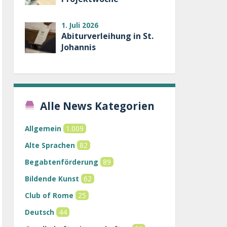
1. Juli 2026
Abiturverleihung in St.
Johannis
Alle News Kategorien
Allgemein
1.009
Alte Sprachen
82
Begabtenförderung
89
Bildende Kunst
62
Club of Rome
25
Deutsch
44