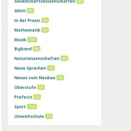
Gesellschaftswissenschaften
89
GRVH
80
In der Praxis
34
Mathematik
30
Musik
191
Bigband
90
Naturwissenschaften
42
Neue Sprachen
72
Neues vom Neubau
16
Oberstufe
66
Prefects
23
Sport
116
Umweltschule
34